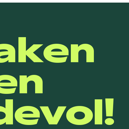
aken
en
evol!