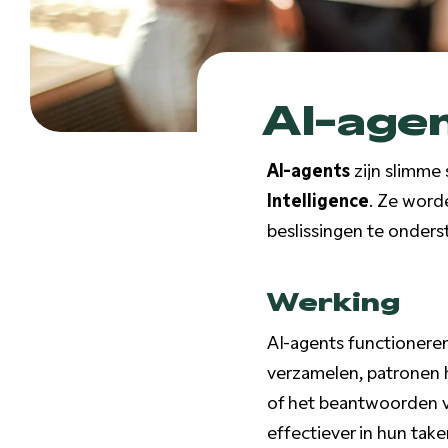
AI-age
AI-agents
zijn slimme
Intelligence
. Ze word
beslissingen te onders
Werking
AI-agents functioneren
verzamelen, patronen 
of het beantwoorden v
effectiever in hun take