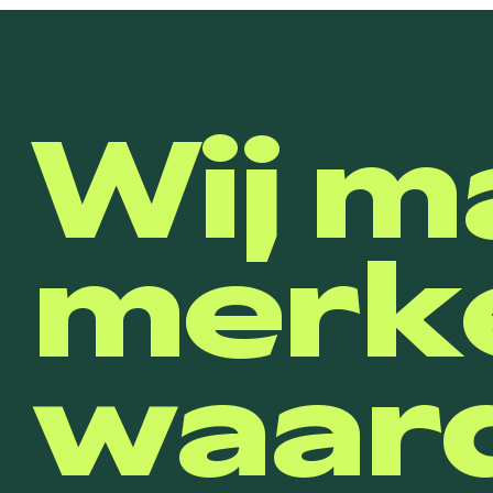
Wij m
merk
waard