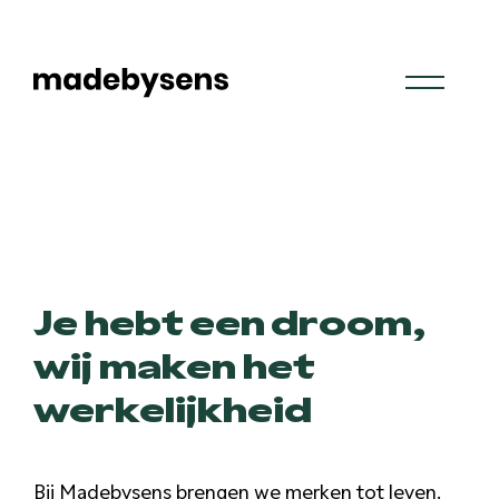
Skip
to
content
Je hebt een droom,
wij maken het
werkelijkheid
Bij Madebysens brengen we merken tot leven.