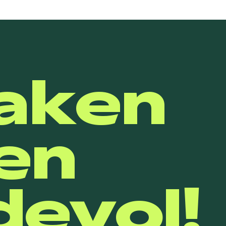
aken
en
evol!