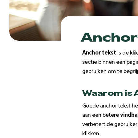
Anchor
Anchor tekst
is de kli
sectie binnen een pagi
gebruiken om te begrij
Waarom is A
Goede anchor tekst hel
aan een betere
vindba
verbetert de gebruike
klikken.