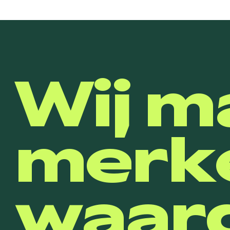
Wij m
merk
waard