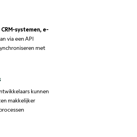
, CRM-systemen, e-
an via een API
synchroniseren met
s
Ontwikkelaars kunnen
ten makkelijker
 processen