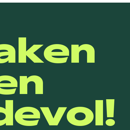
aken
en
evol!