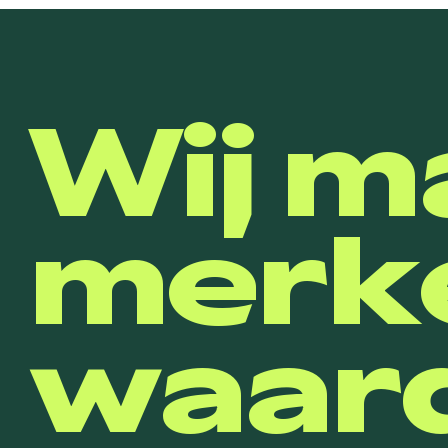
Wij m
merk
waard