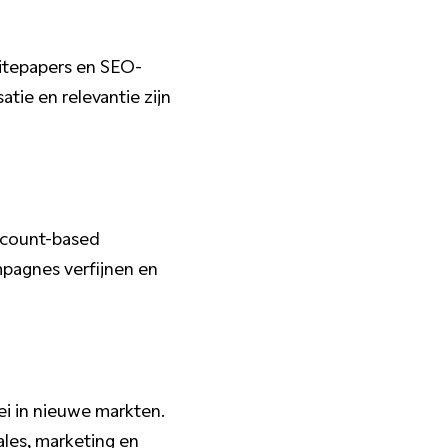
hitepapers en SEO-
tie en relevantie zijn
ccount-based
mpagnes verfijnen en
ei in nieuwe markten.
les, marketing en