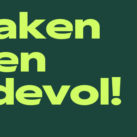
aken
en
evol!