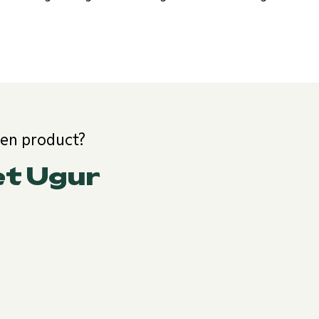
een product?
et Ugur