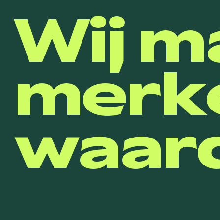
Wij m
merk
waard