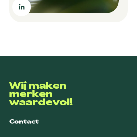
Wij maken
merken
waardevol!
Contact