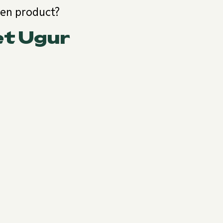
een product?
et Ugur