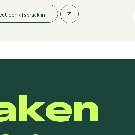
rect een afspraak in
aken