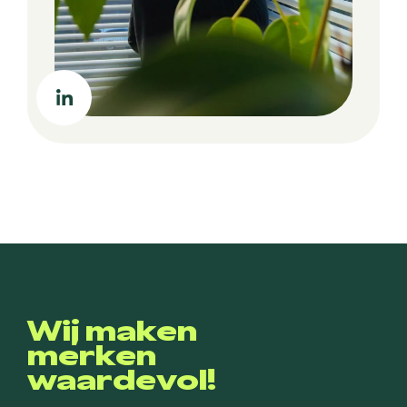
Wij maken
merken
waardevol!