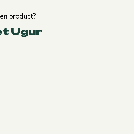
een product?
et Ugur