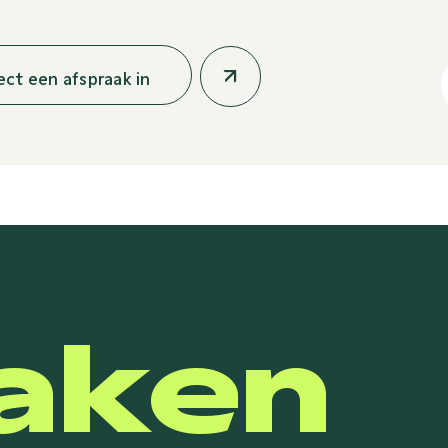
rect een afspraak in
aken