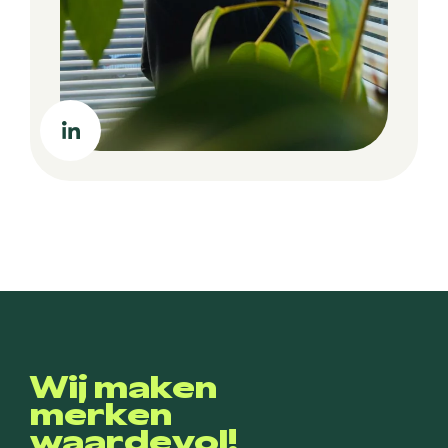
Wij maken
merken
waardevol!