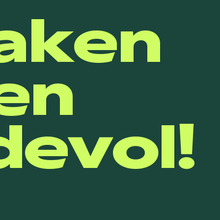
aken
en
evol!