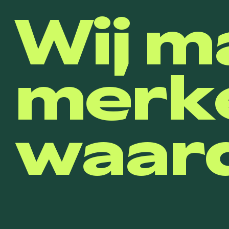
Wij m
merk
waard