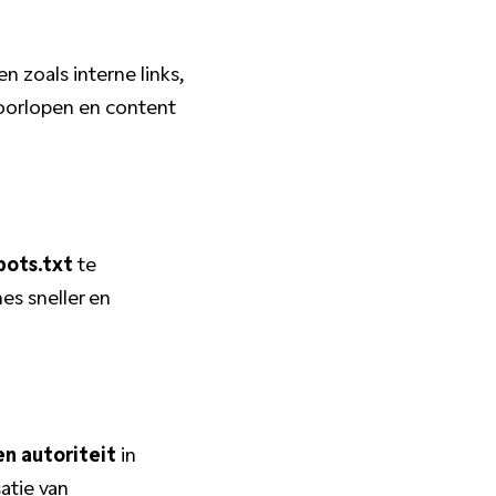
en zoals interne links,
doorlopen en content
bots.txt
te
es sneller en
en autoriteit
in
atie van