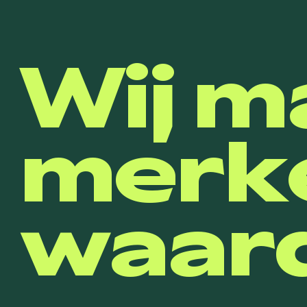
Wij m
merk
waard