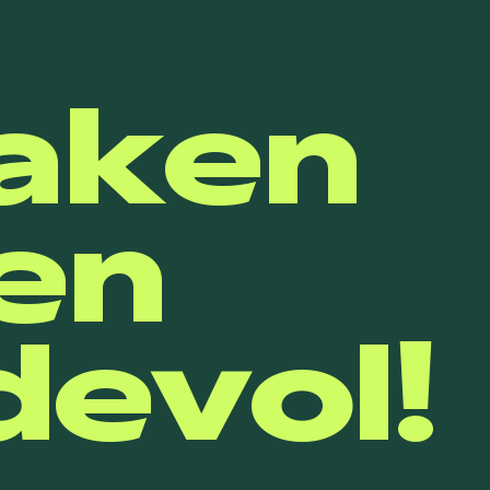
aken
en
evol!