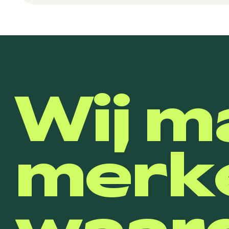
Wij m
merk
waard