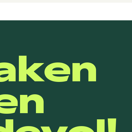
aken
en
evol!