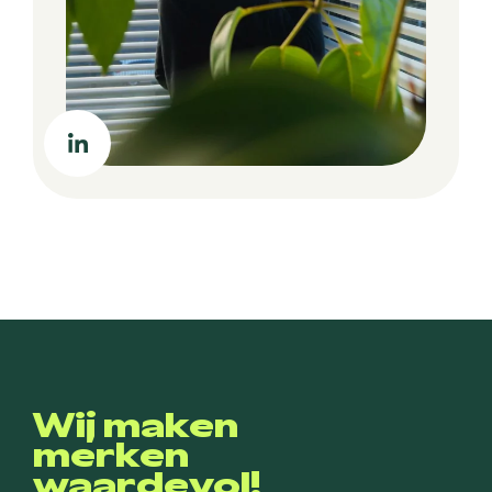
Wij maken
merken
waardevol!