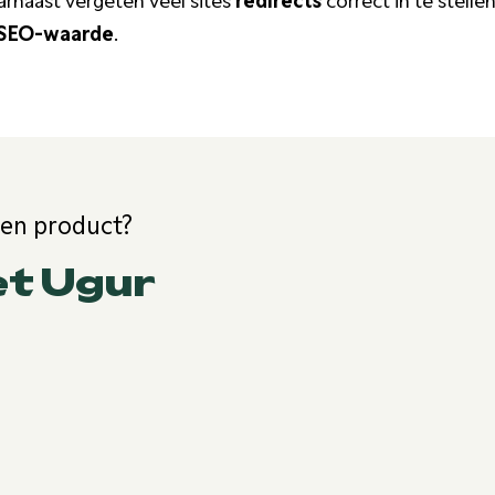
SEO-waarde
.
een product?
et Ugur