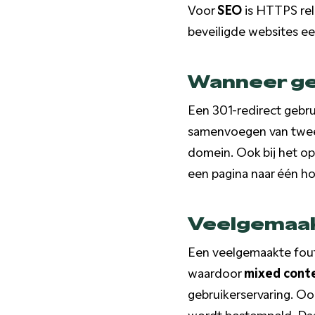
Voor
SEO
is HTTPS rel
beveiligde websites ee
Wanneer geb
Een 301-redirect gebrui
samenvoegen van twee 
domein. Ook bij het op
een pagina naar één ho
Veelgemaak
Een veelgemaakte fout
waardoor
mixed cont
gebruikerservaring. Oo
wordt bestempeld. Daa