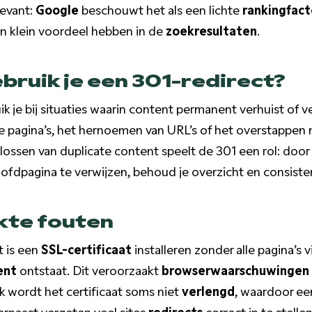
evant:
Google
beschouwt het als een lichte
rankingfact
n klein voordeel hebben in de
zoekresultaten
.
ruik je een 301-redirect?
k je bij situaties waarin content permanent verhuist of v
pagina’s, het hernoemen van URL’s of het overstappen 
lossen van duplicate content speelt de 301 een rol: door
ofdpagina te verwijzen, behoud je overzicht en consisten
te fouten
 is een
SSL-certificaat
installeren zonder alle pagina’s
ent
ontstaat. Dit veroorzaakt
browserwaarschuwingen
k wordt het certificaat soms niet
verlengd
, waardoor een
rnaast vergeten veel sites
redirects
correct in te stelle