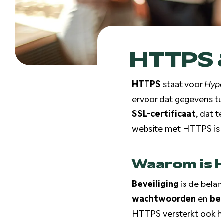
HTTPS 
HTTPS
staat voor
Hype
ervoor dat gegevens 
SSL-certificaat
, dat
website met HTTPS is
Waarom is 
Beveiliging
is de bela
wachtwoorden
en
be
HTTPS versterkt ook 