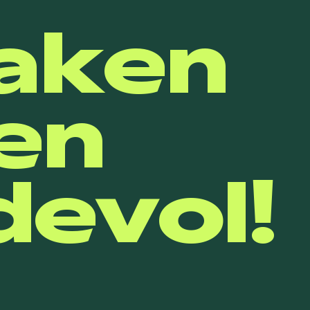
aken
en
evol!