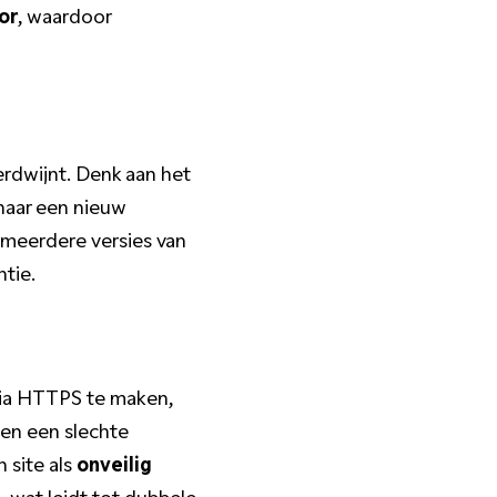
or
, waardoor
erdwijnt. Denk aan het
naar een nieuw
 meerdere versies van
tie.
 via HTTPS te maken,
en een slechte
 site als
onveilig
n, wat leidt tot dubbele