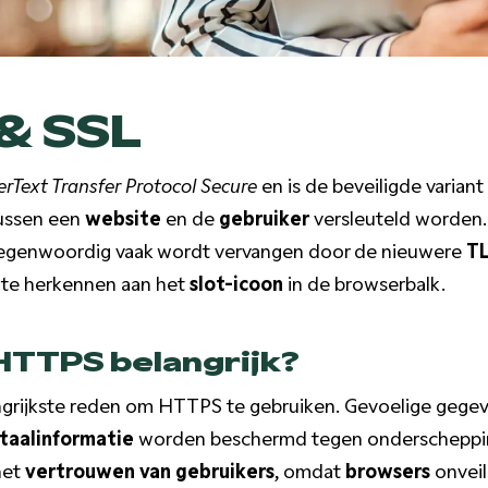
& SSL
rText Transfer Protocol Secure
en is de beveiligde variant
tussen een
website
en de
gebruiker
versleuteld worden.
 tegenwoordig vaak wordt vervangen door de nieuwere
TL
 te herkennen aan het
slot-icoon
in de browserbalk.
HTTPS belangrijk?
ngrijkste reden om HTTPS te gebruiken. Gevoelige gegev
taalinformatie
worden beschermd tegen onderscheppin
het
vertrouwen van gebruikers
, omdat
browsers
onveil