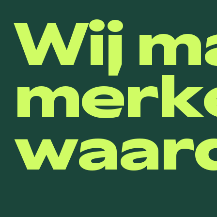
Wij m
merk
waard