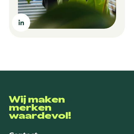
Wij maken
merken
waardevol!