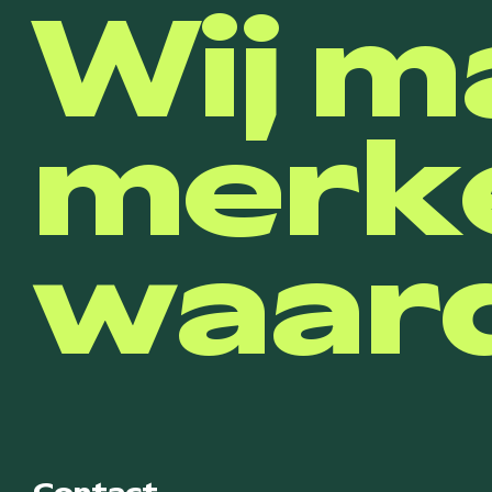
Wij m
merk
waard
Contact