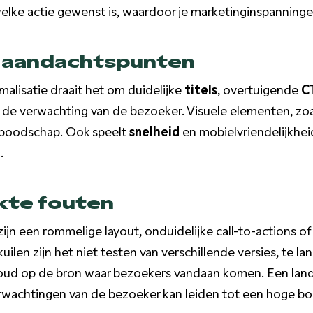
elke actie gewenst is, waardoor je marketinginspanning
e aandachtspunten
malisatie draait het om duidelijke
titels
, overtuigende
C
ij de verwachting van de bezoeker. Visuele elementen, zo
e boodschap. Ook speelt
snelheid
en mobielvriendelijkhei
.
te fouten
jn een rommelige layout, onduidelijke call-to-actions of
ilen zijn het niet testen van verschillende versies, te la
ud op de bron waar bezoekers vandaan komen. Een landi
erwachtingen van de bezoeker kan leiden tot een hoge b