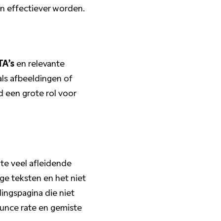
en effectiever worden.
TA’s
en relevante
als afbeeldingen of
d een grote rol voor
 te veel afleidende
nge teksten en het niet
ngspagina die niet
ounce rate en gemiste