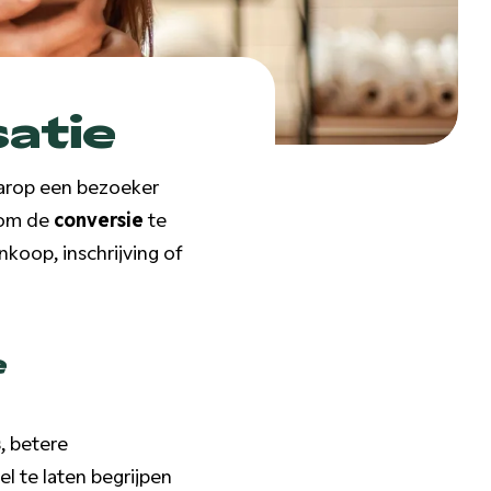
satie
aarop een bezoeker
 om de
conversie
te
koop, inschrijving of
e
s
, betere
l te laten begrijpen