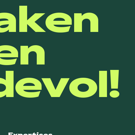
aken
en
evol!
Expertises