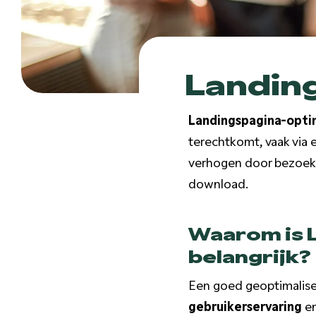
Landing
Landingspagina-optim
terechtkomt, vaak via 
verhogen door bezoeker
download.
Waarom is 
belangrijk?
Een goed geoptimalise
gebruikerservaring
en