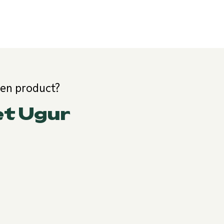
een product?
et Ugur