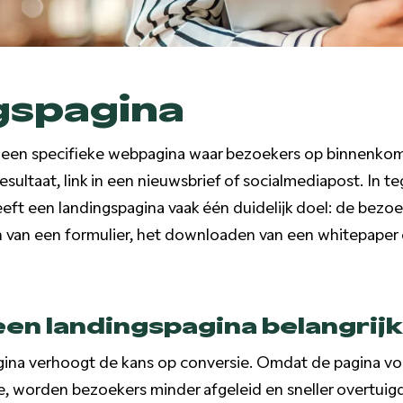
gspagina
 een specifieke webpagina waar bezoekers op binnenkom
sultaat, link in een nieuwsbrief of socialmediapost. In te
eft een landingspagina vaak één duidelijk doel: de bezo
len van een formulier, het downloaden van een whitepaper
en landingspagina belangrij
na verhoogt de kans op conversie. Omdat de pagina voll
, worden bezoekers minder afgeleid en sneller overtuigd