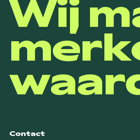
Wij m
merk
waard
Contact