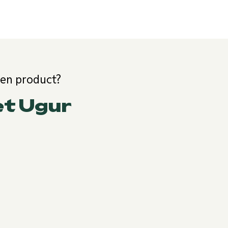
een product?
et Ugur