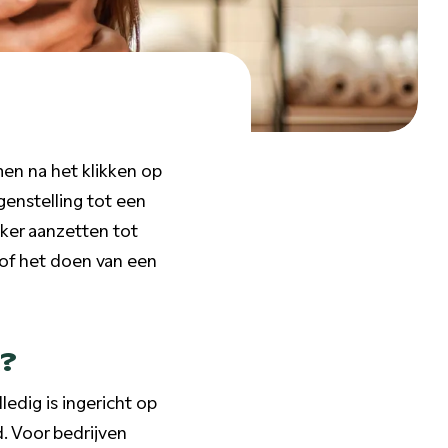
en na het klikken op
genstelling tot een
eker aanzetten tot
 of het doen van een
k?
edig is ingericht op
. Voor bedrijven