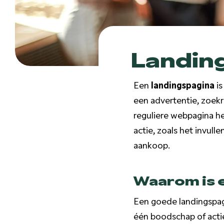
Landin
Een
landingspagina
is
een advertentie, zoekre
reguliere webpagina he
actie, zoals het invul
aankoop.
Waarom is e
Een goede landingspagi
één boodschap of actie