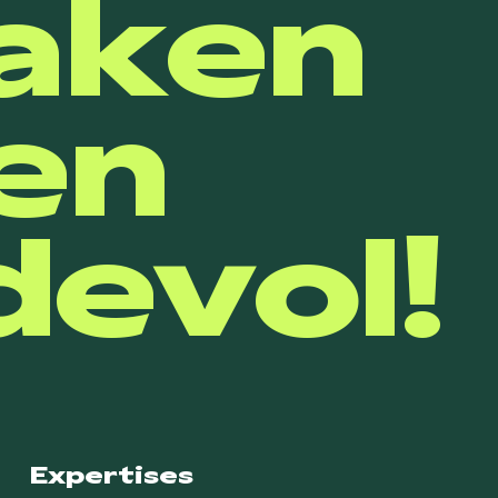
aken
en
evol!
Expertises