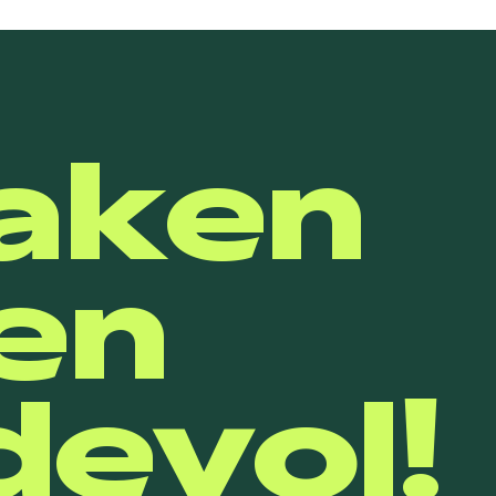
aken
en
evol!