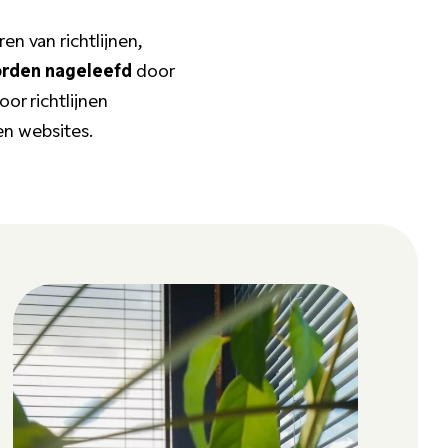
n van richtlijnen,
orden nageleefd
door
or richtlijnen
en websites.