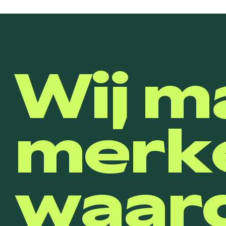
Wij m
merk
waard