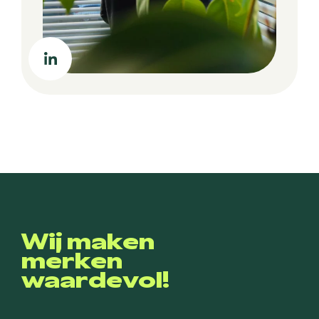
Wij maken
merken
waardevol!