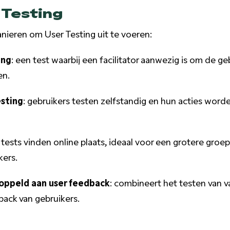
 Testing
anieren om User Testing uit te voeren:
ing
: een test waarbij een facilitator aanwezig is om de g
en.
sting
: gebruikers testen zelfstandig en hun acties word
: tests vinden online plaats, ideaal voor een grotere groe
kers.
oppeld aan user feedback
: combineert het testen van v
back van gebruikers.