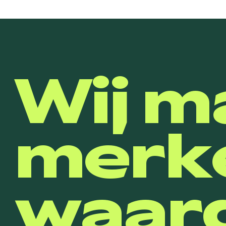
Wij m
merk
waard