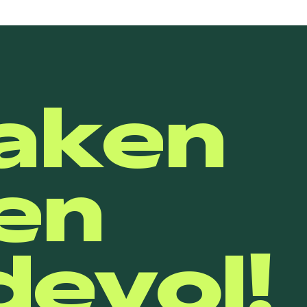
aken
en
evol!