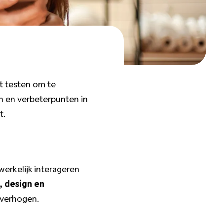
ct testen om te
en en verbeterpunten in
t.
werkelijk interageren
, design en
 verhogen.