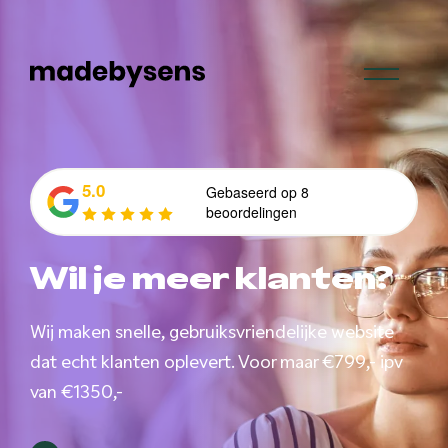
Skip
to
content
5.0
Gebaseerd op 8
beoordelingen
Wil je meer klanten?
Wij maken snelle, gebruiksvriendelijke website
dat echt klanten oplevert. Voor maar €799,- ipv
van €1350,-