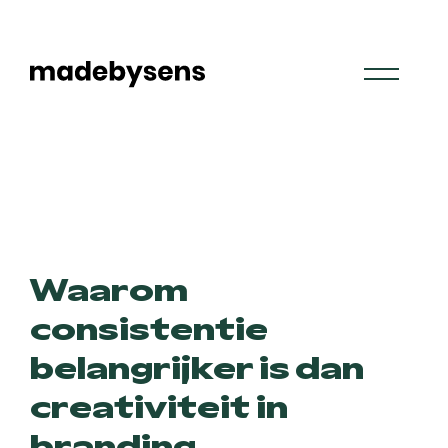
Skip
to
content
Waarom
consistentie
belangrijker is dan
creativiteit in
branding