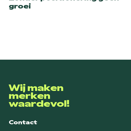
groei
Wij maken
merken
waardevol!
Contact