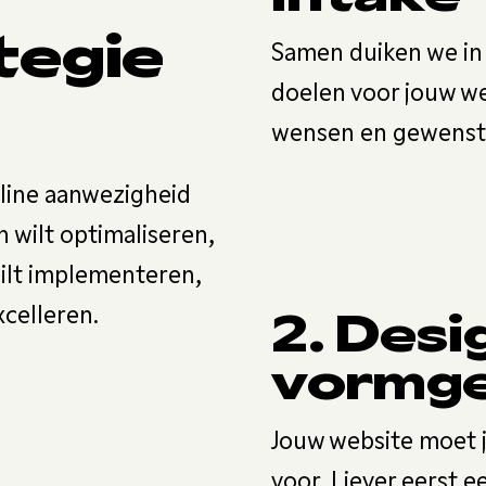
tegie
Samen duiken we in 
doelen voor jouw web
wensen en gewenste
nline aanwezigheid
n wilt optimaliseren,
ilt implementeren,
xcelleren.
2. Desi
vormge
Jouw website moet j
voor. Liever eerst 