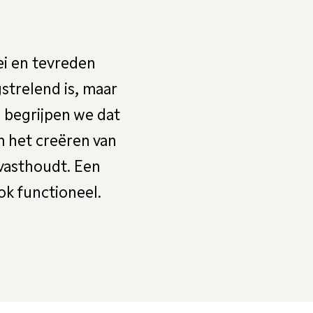
ei en tevreden
strelend is, maar
 begrijpen we dat
m het creëren van
 vasthoudt. Een
ok functioneel.