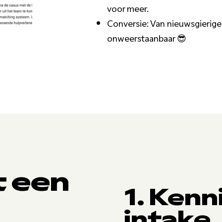
voor meer.
Conversie: Van nieuwsgierige k
onweerstaanbaar 😎
t een
1. Ken
intake